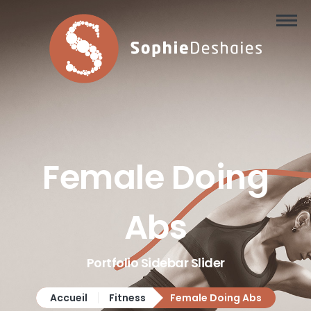
Pilates reformer.
Cours.

À propos de moi.
Horaire et prix
Contact.
Female Doing
Abs
Portfolio Sidebar Slider
Accueil
Fitness
Female Doing Abs