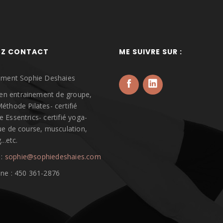
EZ CONTACT
ME SUIVRE SUR :
ement Sophie Deshaies
é en entrainement de groupe,
éthode Pilates- certifié
 Essentrics- certifié yoga-
ue de course, musculation,
..etc.
 :
sophie@sophiedeshaies.com
ne : 450 361-2876