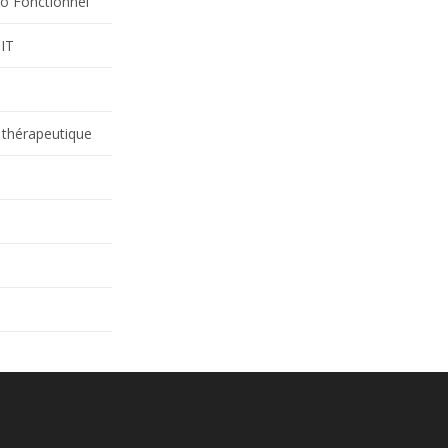
o Fonctionnel
IIT
 thérapeutique