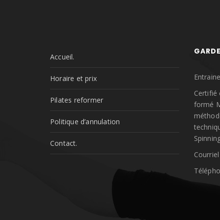
GARD
Accueil.
Entrain
Horaire et prix
Certifi
Pilates reformer
formé M
méthode
Politique d’annulation
techniq
Spinning.
Contact.
Courriel
Télépho