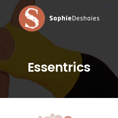
Pilates reformer.
Cours.

À propos de moi.
Horaire et prix
Contact.
Essentrics